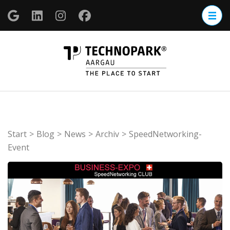
Zum
Inhalt
springen
(Enter
TECHNOP
drücken)
Aargau
Start
>
Blog
>
News
>
Archiv
>
SpeedNetworking-
Event