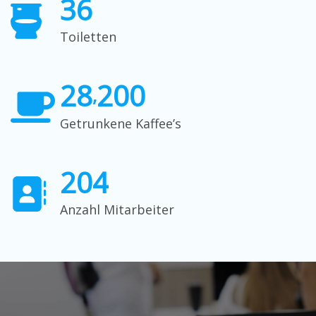
3
6
Toiletten
2
8
2
0
0
,
Getrunkene Kaffee’s
2
0
4
Anzahl Mitarbeiter