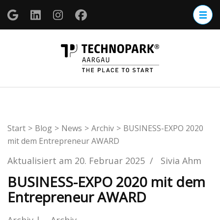
Zum
Inhalt
springen
(Enter
TECHNOP
drücken)
Aargau
Start
>
Blog
>
News
>
Archiv
>
BUSINESS-EXPO 2020
mit dem Entrepreneur AWARD
Aktualisiert am
20. Februar 2025
/
Sivia Ahm
BUSINESS-EXPO 2020 mit dem
Entrepreneur AWARD