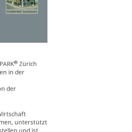
®
OPARK
Zürich
en in der
on der
Wirtschaft
men, unterstützt
stellen und ist