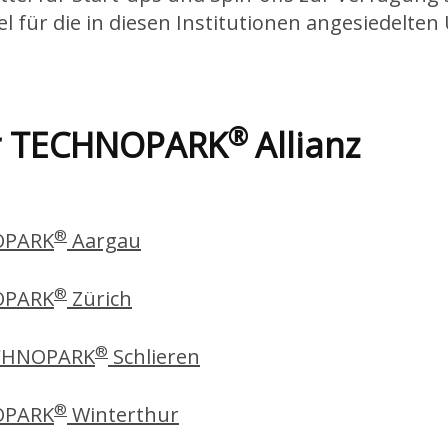
gel für die in diesen Institutionen angesiedelt
®
er TECHNOPARK
Allianz
®
PARK
Aargau
®
PARK
Zürich
®
CHNOPARK
Schlieren
®
PARK
Winterthur