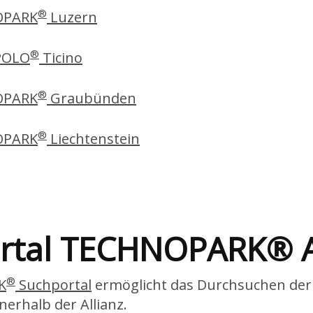
®
PARK
Luzern
®
POLO
Ticino
®
PARK
Graubünden
®
PARK
Liechtenstein
rtal TECHNOPARK® A
®
K
Suchportal
ermöglicht das Durchsuchen der
erhalb der Allianz.