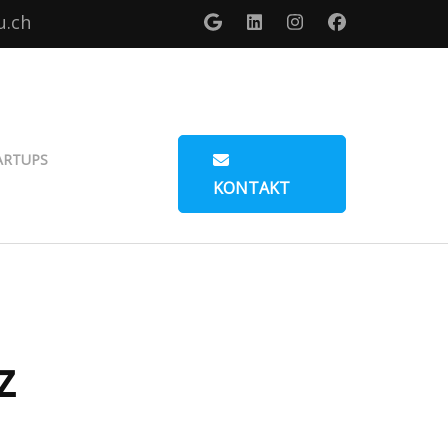
u.ch
ARTUPS
KONTAKT
z