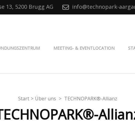
se 13, 5200 Brugg AG
info@technopark-aarga
® Aargau
ÜNDUNGSZENTRUM
MEETING- & EVENTLOCATION
ST
Start
>
Über uns
>
TECHNOPARK®-Allianz
TECHNOPARK®-Allian