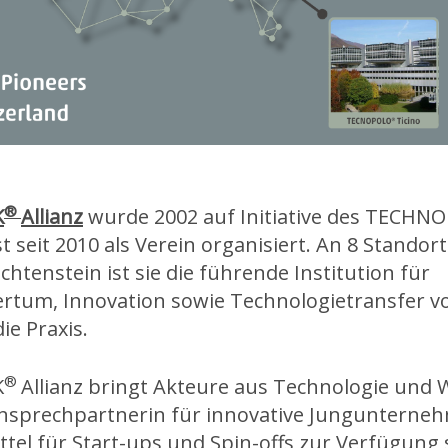
®
K
Allianz
wurde 2002 auf Initiative des TECHN
 seit 2010 als Verein organisiert. An 8 Standort
chtenstein ist sie die führende Institution für
tum, Innovation sowie Technologietransfer v
ie Praxis.
®
K
Allianz bringt Akteure aus Technologie und 
nsprechpartnerin für innovative Jungunterneh
Mittel für Start-ups und Spin-offs zur Verfügung 