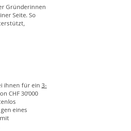
ger Gründerinnen
ner Seite. So
erstützt,
ei ihnen für ein
3-
on CHF 30’000
tenlos
ngen eines
 mit
.