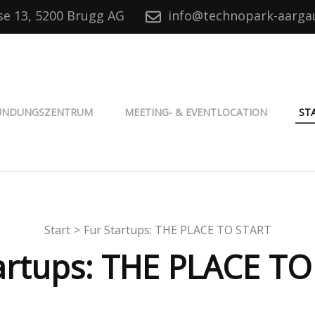
se 13, 5200 Brugg AG
info@technopark-aarga
® Aargau
ÜNDUNGSZENTRUM
MEETING- & EVENTLOCATION
ST
Start
>
Für Startups: THE PLACE TO START
artups: THE PLACE T