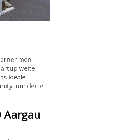
nternehmen
tartup weiter
s ideale
nity, um deine
® Aargau