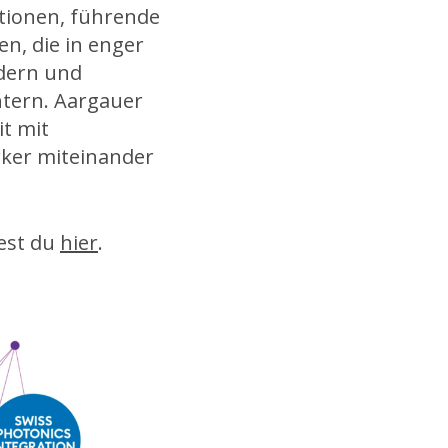
tionen, führende
en, die in enger
rdern und
tern. Aargauer
t mit
rker miteinander
est du
hier
.