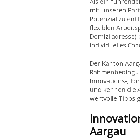
Als ein führende
mit unseren Part
Potenzial zu ent
flexiblen Arbeit
Domiziladresse)
individuelles Co
Der Kanton Aarg
Rahmenbedingung
Innovations-, Fo
und kennen die A
wertvolle Tipps
Innovatio
Aargau