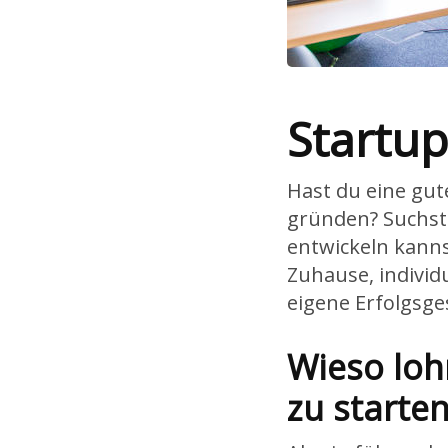
Startu
Hast du eine gu
gründen? Suchst 
entwickeln kann
Zuhause, indivi
eigene Erfolgsge
Wieso lo
zu starte