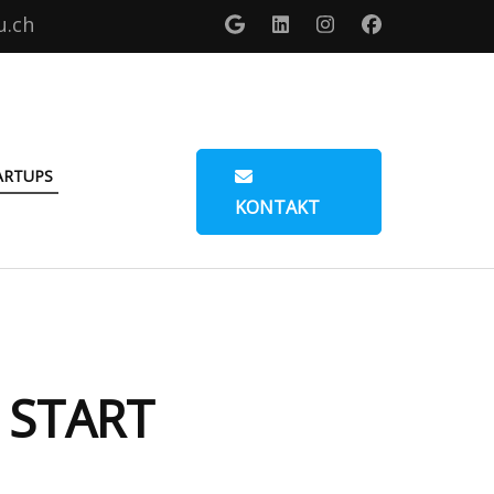
u.ch
ARTUPS
KONTAKT
O START