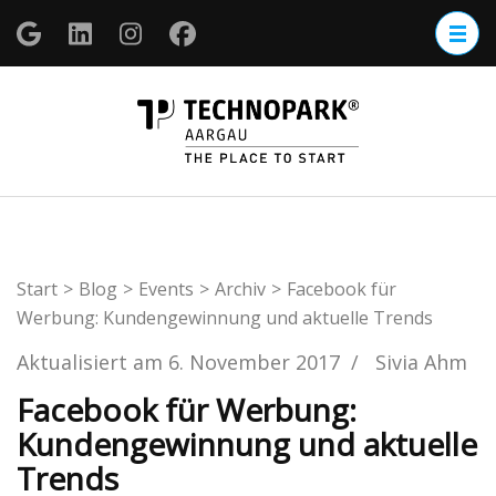
Zum
Inhalt
springen
(Enter
TECHNOP
drücken)
Aargau
Start
>
Blog
>
Events
>
Archiv
>
Facebook für
Werbung: Kundengewinnung und aktuelle Trends
Aktualisiert am
6. November 2017
/
Sivia Ahm
Facebook für Werbung:
Kundengewinnung und aktuelle
Trends