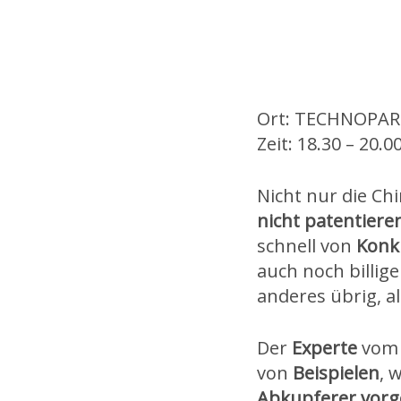
Ort: TECHNOPARK
Zeit: 18.30 – 20.0
Nicht nur die Ch
nicht patentiere
schnell von
Konk
auch noch billig
anderes übrig, 
Der
Experte
vo
von
Beispielen
, 
Abkupferer vorg