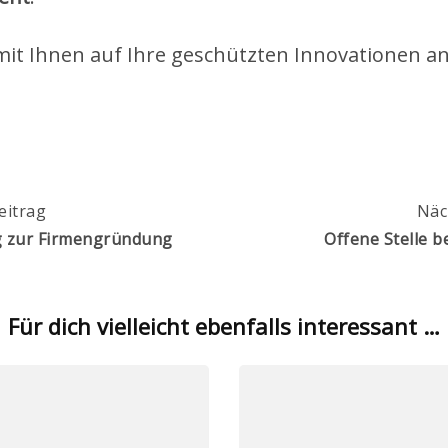
mit Ihnen auf Ihre geschützten Innovationen a
igation
eitrag
Näc
g zur Firmengründung
Offene Stelle b
Für dich vielleicht ebenfalls interessant …