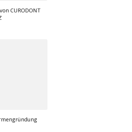
ch von CURODONT
Z
Firmengründung