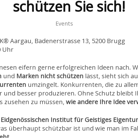
schützen Sie sich!
Events
® Aargau, Badenerstrasse 13, 5200 Brugg
0 Uhr
inesen eifern gerne erfolgreichen Ideen nach. 
n
und
Marken nicht schützen
lässt, sieht sich 
urrenten
umzingelt. Konkurrenten, die zu allem 
er und besser produzieren. Ohne Schutz bleibt 
als zusehen zu müssen,
wie andere Ihre Idee ver
m
Eidgenössischen Institut für Geistiges Eigent
was überhaupt schützbar ist und wie man im Fal
eht
.