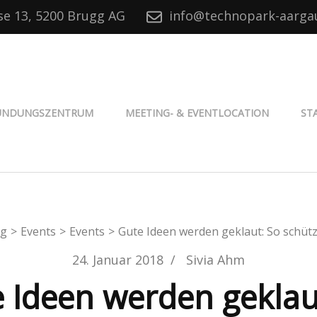
se 13, 5200 Brugg AG
info@technopark-aarga
® Aargau
ÜNDUNGSZENTRUM
MEETING- & EVENTLOCATION
ST
og
>
Events
>
Events
>
Gute Ideen werden geklaut: So schütze
24. Januar 2018
/
Sivia Ahm
 Ideen werden geklau