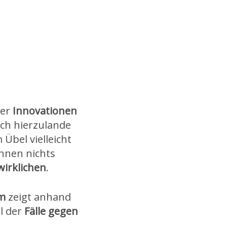
Wer
Innovationen
auch hierzulande
Übel vielleicht
Ihnen nichts
wirklichen
.
um
zeigt anhand
l der
Fälle gegen