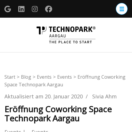
Zum
Inhalt
springen
(Enter
TECHNOP
drücken)
Aargau
Start
>
Blog
>
Events
>
Events
>
Eröffnung Coworking
Space Technopark Aargau
Aktualisiert am
20. Januar 2020
/
Sivia Ahm
Eröffnung Coworking Space
Technopark Aargau