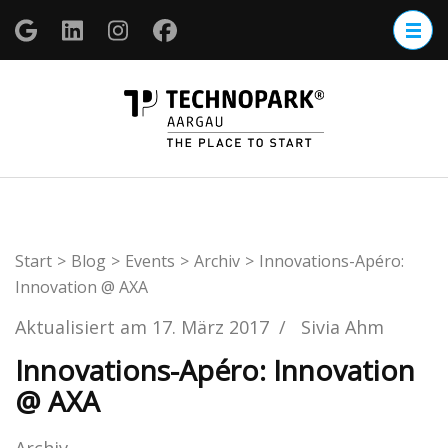
Zum
Inhalt
springen
(Enter
TECHNOP
drücken)
Aargau
Start
>
Blog
>
Events
>
Archiv
>
Innovations-Apéro:
Innovation @ AXA
Aktualisiert am
17. März 2017
/
Sivia Ahm
Innovations-Apéro: Innovation
@ AXA