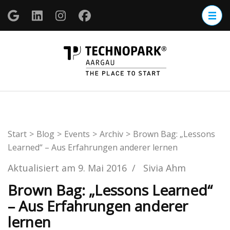
Zum
Inhalt
springen
(Enter
TECHNOP
drücken)
Aargau
Start
>
Blog
>
Events
>
Archiv
>
Brown Bag: „Lessons
Learned“ – Aus Erfahrungen anderer lernen
Aktualisiert am
9. Mai 2016
/
Sivia Ahm
Brown Bag: „Lessons Learned“
– Aus Erfahrungen anderer
lernen