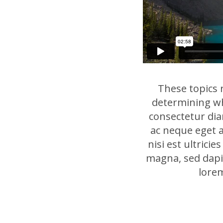
These topics 
determining w
consectetur dia
ac neque eget 
nisi est ultrici
magna, sed dapib
lorem