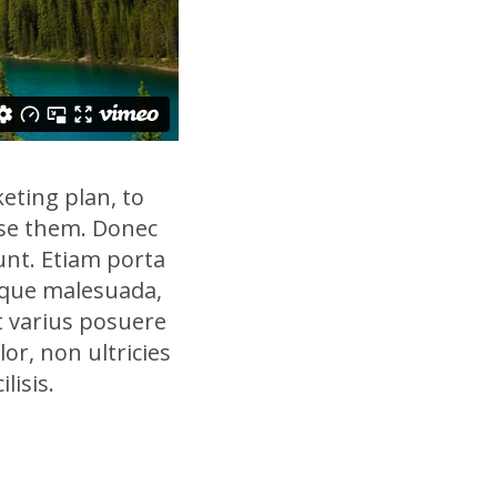
eting plan, to
se them. Donec
unt. Etiam porta
sque malesuada,
nt varius posuere
or, non ultricies
lisis.