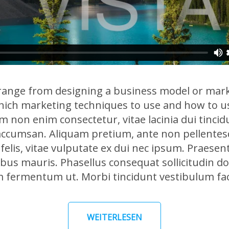
range from designing a business model or mark
hich marketing techniques to use and how to u
m non enim consectetur, vitae lacinia dui tincid
accumsan. Aliquam pretium, ante non pellente
es felis, vitae vulputate ex dui nec ipsum. Praese
us mauris. Phasellus consequat sollicitudin dol
 fermentum ut. Morbi tincidunt vestibulum faci
WEITERLESEN