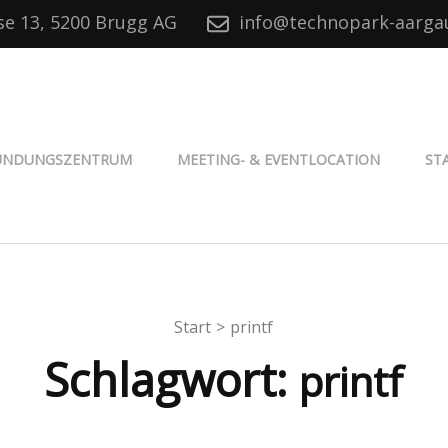
se 13, 5200 Brugg AG
info@technopark-aarga
® Aargau
ÜNDUNGSZENTRUM
MEETING- & EVENTLOCATION
ST
Start
>
printf
Schlagwort:
printf