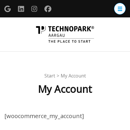
Zum
Inhalt
springen
(Enter
TECHNOP
drücken)
Aargau
Start
>
My Account
My Account
[woocommerce_my_account]