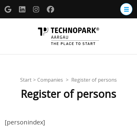
Zum
Inhalt
springen
(Enter
TECHNOP
drücken)
Aargau
Start
>
Companies
>
Register of persons
Register of persons
[personindex]